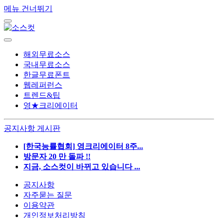
메뉴 건너뛰기
해외무료소스
국내무료소스
한글무료폰트
웹레퍼런스
트렌드&팁
영★크리에이터
공지사항 게시판
[한국능률협회] 영크리에이터 8주...
방문자 20 만 돌파 !!
지금, 소스컷이 바뀌고 있습니다 ...
공지사항
자주묻는 질문
이용약관
개인정보처리방침