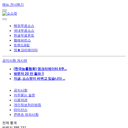
메뉴 건너뛰기
해외무료소스
국내무료소스
한글무료폰트
웹레퍼런스
트렌드&팁
영★크리에이터
공지사항 게시판
[한국능률협회] 영크리에이터 8주...
방문자 20 만 돌파 !!
지금, 소스컷이 바뀌고 있습니다 ...
공지사항
자주묻는 질문
이용약관
개인정보처리방침
라이선스
콘텐츠 유의사항
전체 통계
방문자
396,231