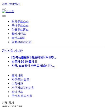
메뉴 건너뛰기
해외무료소스
국내무료소스
한글무료폰트
웹레퍼런스
트렌드&팁
영★크리에이터
공지사항 게시판
[한국능률협회] 영크리에이터 8주...
방문자 20 만 돌파 !!
지금, 소스컷이 바뀌고 있습니다 ...
공지사항
자주묻는 질문
이용약관
개인정보처리방침
라이선스
콘텐츠 유의사항
전체 통계
방문자
396,265