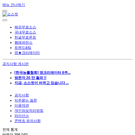
메뉴 건너뛰기
해외무료소스
국내무료소스
한글무료폰트
웹레퍼런스
트렌드&팁
영★크리에이터
공지사항 게시판
[한국능률협회] 영크리에이터 8주...
방문자 20 만 돌파 !!
지금, 소스컷이 바뀌고 있습니다 ...
공지사항
자주묻는 질문
이용약관
개인정보처리방침
라이선스
콘텐츠 유의사항
전체 통계
방문자
396,040